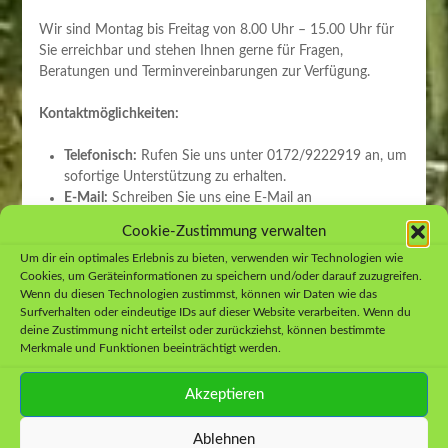
Wir sind Montag bis Freitag von 8.00 Uhr – 15.00 Uhr für
Sie erreichbar und stehen Ihnen gerne für Fragen,
Beratungen und Terminvereinbarungen zur Verfügung.
Kontaktmöglichkeiten:
Telefonisch:
Rufen Sie uns unter 0172/9222919 an, um
sofortige Unterstützung zu erhalten.
E-Mail:
Schreiben Sie uns eine E-Mail an
info@immergrün-mohns.de für schriftliche Anfragen
Cookie-Zustimmung verwalten
und weitere Informationen.
Um dir ein optimales Erlebnis zu bieten, verwenden wir Technologien wie
Besuch vor Ort:
Besuchen Sie uns persönlich an unserer
Cookies, um Geräteinformationen zu speichern und/oder darauf zuzugreifen.
Adresse, um Ihre Anliegen direkt mit uns zu besprechen.
Wenn du diesen Technologien zustimmst, können wir Daten wie das
Surfverhalten oder eindeutige IDs auf dieser Website verarbeiten. Wenn du
Wir streben danach, Ihre Anfragen zeitnah zu beantworten
deine Zustimmung nicht erteilst oder zurückziehst, können bestimmte
und Ihnen den bestmöglichen Service zu bieten. Vielen
Merkmale und Funktionen beeinträchtigt werden.
Dank für Ihr Interesse!
Akzeptieren
Ablehnen