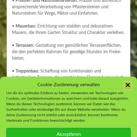
•
Pflaster- und Natursteinarbeiten:
Präzise und ästhetisch
ansprechende Verarbeitung von Pflastersteinen und
Natursteinen für Wege, Plätze und Einfahrten.
•
Mauerbau:
Errichtung von stabilen und dekorativen
Mauern, die Ihrem Garten Struktur und Charakter verleihen.
•
Terrassen:
Gestaltung von gemütlichen Terrassenflächen,
die den perfekten Rahmen für gesellige Stunden im Freien
bieten.
•
Treppenbau:
Schaffung von funktionalen und
ästhetischen Treppen, die verschiedene Ebenen harmonisch
miteinander verbinden.
Cookie-Zustimmung verwalten
Um dir ein optimales Erlebnis zu bieten, verwenden wir Technologien wie
•
Holzterrassen:
Einsatz von Holz für die
Cookies, um Geräteinformationen zu speichern und/oder darauf zuzugreifen.
Terrassengestaltung, um eine warme und natürliche
Wenn du diesen Technologien zustimmst, können wir Daten wie das
Surfverhalten oder eindeutige IDs auf dieser Website verarbeiten. Wenn du
Atmosphäre zu schaffen.
deine Zustimmung nicht erteilst oder zurückziehst, können bestimmte
Merkmale und Funktionen beeinträchtigt werden.
•
Teichbau:
Anlage von Teichen, die nicht nur die Sinne
ansprechen, sondern auch eine vielfältige Flora und Fauna
Akzeptieren
unterstützen.