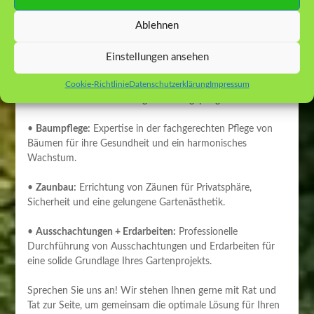
Ablehnen
•
Pflanz- und Pflegearbeiten:
Auswahl und fachgerechte
Pflege von Pflanzen, um eine blühende und gesunde
Gartenlandschaft zu schaffen.
Einstellungen ansehen
Cookie-Richtlinie
Datenschutzerklärung
Impressum
•
Raseneinsaat, Fertigrasenverlegung:
Professionelle Anlage
von Rasenflächen für eine grüne und gepflegte Rasenfläche.
•
Baumpflege:
Expertise in der fachgerechten Pflege von
Bäumen für ihre Gesundheit und ein harmonisches
Wachstum.
•
Zaunbau:
Errichtung von Zäunen für Privatsphäre,
Sicherheit und eine gelungene Gartenästhetik.
•
Ausschachtungen + Erdarbeiten:
Professionelle
Durchführung von Ausschachtungen und Erdarbeiten für
eine solide Grundlage Ihres Gartenprojekts.
Sprechen Sie uns an! Wir stehen Ihnen gerne mit Rat und
Tat zur Seite, um gemeinsam die optimale Lösung für Ihren