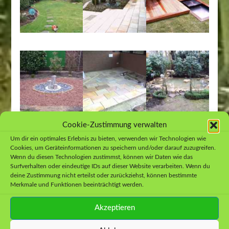
Cookie-Zustimmung verwalten
Um dir ein optimales Erlebnis zu bieten, verwenden wir Technologien wie
Cookies, um Geräteinformationen zu speichern und/oder darauf zuzugreifen.
Wenn du diesen Technologien zustimmst, können wir Daten wie das
Surfverhalten oder eindeutige IDs auf dieser Website verarbeiten. Wenn du
deine Zustimmung nicht erteilst oder zurückziehst, können bestimmte
Merkmale und Funktionen beeinträchtigt werden.
Akzeptieren